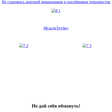
Не становись жертвой мошенников и пособником террористов
#КладиТрубку
Не дай себя обмануть!